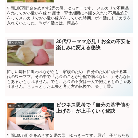
年間100万貯金をめざす2児の母、ゆっきーです。 メルカリで不用品
を売ってお小遣いを稼ぐ 産休・育休期間に本腰を入れて不用品処分
をしてメルカリでお小遣い稼ぎをしていた時期、ポイ活にもチカラを
入れていました。※ポイ活とは、商品を...
30代ワーママ必見！お金の不安を
稼ぐチカラ
楽しみに変える秘訣
忙しい毎日に追われながらも、家族のため、自分のために頑張る30
代のワーママ。その中で「お金のことが心配で眠れない…」そんな日
もあるかもしれません。でも、お金の不安は一人で抱えるものじゃあ
りません。ちょっとした工夫と考え方の転換で、楽しく乗...
ビジネス思考で「自分の基準値を
稼ぐチカラ
上げる」が上手くいく秘訣
年間100万貯金をめざす２児の母、ゆっきーです。最近、子どもたち