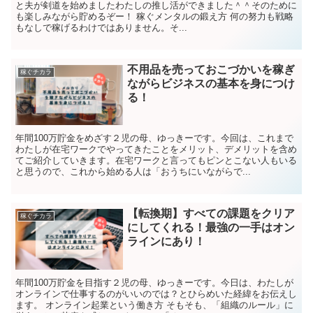
と夫が剣道を始めましたわたしの推し活ができました＾＾そのために
も楽しみながら貯めるぞー！ 稼ぐメンタルの鍛え方 何の努力も戦略
もなしで稼げるわけではありません。そ...
不用品を売っておこづかいを稼ぎ
稼ぐチカラ
ながらビジネスの基本を身につけ
る！
年間100万貯金をめざす２児の母、ゆっきーです。今回は、これまで
わたしが在宅ワークでやってきたことをメリット、デメリットを含め
てご紹介していきます。在宅ワークと言ってもピンとこない人もいる
と思うので、これから始める人は「おうちにいながらで...
【転換期】すべての課題をクリア
稼ぐチカラ
にしてくれる！最強の一手はオン
ラインにあり！
年間100万貯金を目指す２児の母、ゆっきーです。今日は、わたしが
オンラインで仕事するのがいいのでは？とひらめいた経緯をお伝えし
ます。 オンライン起業という働き方 そもそも、「組織のルール」に