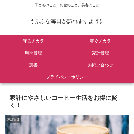
子どものこと、お金のこと、美容のこと
うふふな毎日が訪れますように
守るチカラ
稼ぐチカラ
時間管理
家計管理
読書
お問い合わせ
プライバシーポリシー
家計にやさしいコーヒー生活をお得に賢
く！
家計管理