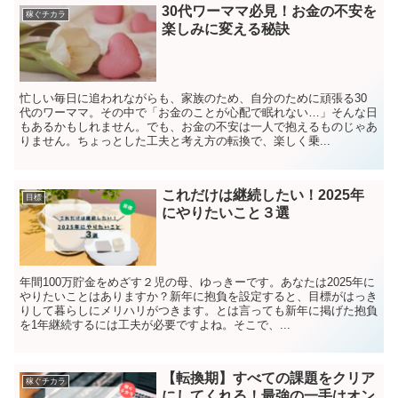
30代ワーママ必見！お金の不安を
稼ぐチカラ
楽しみに変える秘訣
忙しい毎日に追われながらも、家族のため、自分のために頑張る30
代のワーママ。その中で「お金のことが心配で眠れない…」そんな日
もあるかもしれません。でも、お金の不安は一人で抱えるものじゃあ
りません。ちょっとした工夫と考え方の転換で、楽しく乗...
これだけは継続したい！2025年
目標
にやりたいこと３選
年間100万貯金をめざす２児の母、ゆっきーです。あなたは2025年に
やりたいことはありますか？新年に抱負を設定すると、目標がはっき
りして暮らしにメリハリがつきます。とは言っても新年に掲げた抱負
を1年継続するには工夫が必要ですよね。そこで、...
【転換期】すべての課題をクリア
稼ぐチカラ
にしてくれる！最強の一手はオン