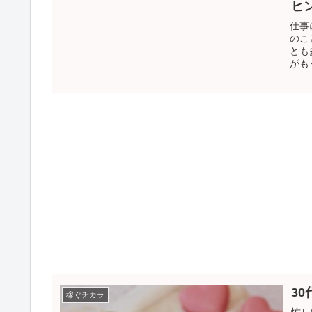
ヒ
仕事
のこ
とも
がも
3
稼ぐチカラ