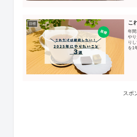
こ
目標
年間
やり
りし
を1
スポ