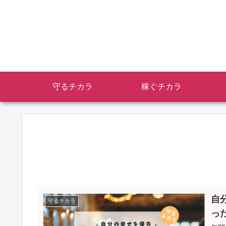
守るチカラ
稼ぐチカラ
自
守るチカラ
っ