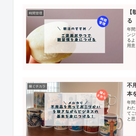
【
時間管理
る
年間
ンジ
るよ
用意
不
稼ぐチカラ
本
年間
わた
てご
と思