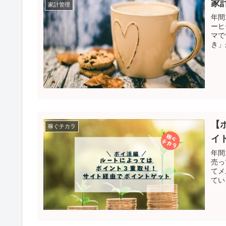
家
家計管理
年間
ーヒ
マで
き」
【
稼ぐチカラ
イ
年間
売っ
てメ
てい