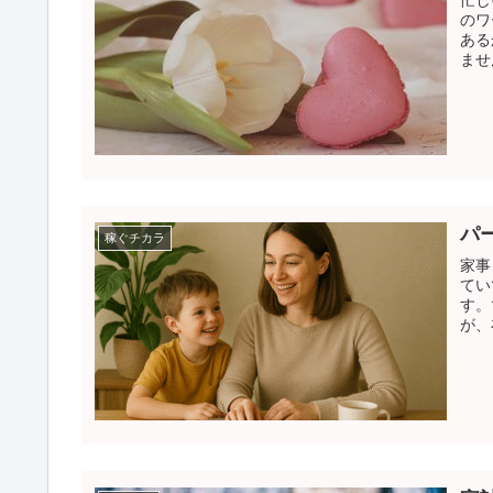
忙し
のワ
ある
ませ
パ
稼ぐチカラ
家事
てい
す。
が、