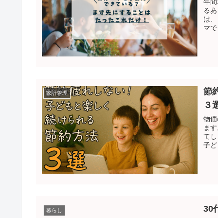
年間
るあ
は、
マで
節
家計管理
３
物価
ます
てし
子ど
3
暮らし